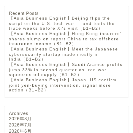
Recent Posts
【Asia Business English】Beijing flips the
script on the U.S. tech war — and tests the
truce weeks before Xi’s visit（B1–B2）
【Asia Business English】Hong Kong insurers’
shares slump on report China to tax offshore
insurance income（B1–B2）
【Asia Business English】Meet the Japanese
cybersecurity startup made mostly in
India（B1–B2）
【Asia Business English】Saudi Aramco profits
jump 33% in second quarter as Iran war
squeezes oil supply（B1–B2）
【Asia Business English】Japan, US confirm
joint yen-buying intervention, signal more
action（B1–B2）
Archives
2026年8月
2026年7月
2026年6月