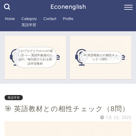
Econenglish
Home
Category
Contact
Profile
英語学習
このブログとPodcastの使
い方―― 英語中級者のた
🎯 英語教材との相性チェ
めの、毎日続けられる英
ック（8問）
語学習教材
英語学習
🎯 英語教材との相性チェック（8問）
7月 13, 2025