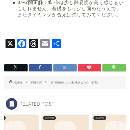
0〜2問正解：
🔴 今は少し難易度が高く感じるか
もしれません。基礎をもう少し固めたうえで、
またタイミングが合えば試してみてください。
X
F
T
E
共
a
hr
m
有
c
e
ai
e
a
l
b
d
HOME
英語学習
🎯 英語教材との相性チェック（8問）
o
s
o
RELATED POST
k
学習
英語学習
英語学習